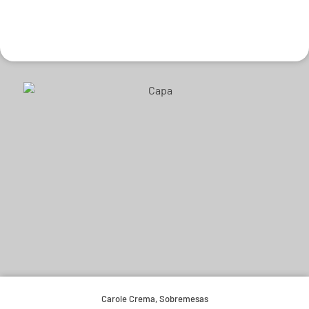
Experimente e derreta-se.
Carole Crema
,
Sobremesas