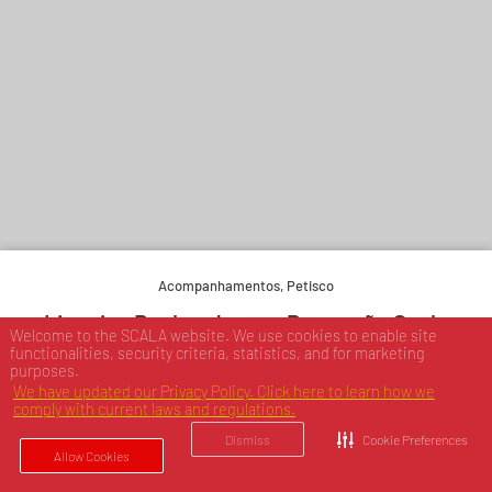
Acompanhamentos
,
Petisco
Linguiça Recheada com Parmesão Scala
Welcome to the SCALA website. We use cookies to enable site
functionalities, security criteria, statistics, and for marketing
purposes.
We have updated our Privacy Policy. Click here to learn how we
Experimente e derreta-se.
comply with current laws and regulations.
Dismiss
Cookie Preferences
Allow Cookies