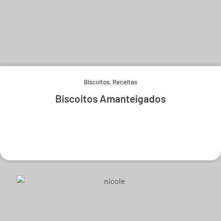
Biscoitos
,
Receitas
Biscoitos Amanteigados
Experimente e derreta-se.