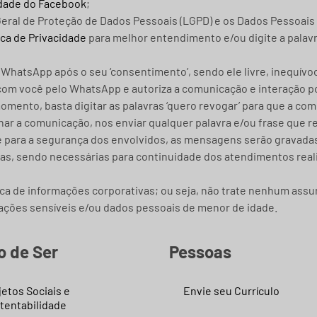
cidade do Facebook
;
eral de Proteção de Dados Pessoais (LGPD) e os Dados Pessoais 
ica de Privacidade
para melhor entendimento e/ou digite a palavr
hatsApp após o seu ‘consentimento’, sendo ele livre, inequívoco
o com você pelo WhatsApp e autoriza a comunicação e interação 
mento, basta digitar as palavras ‘quero revogar’ para que a co
nar a comunicação, nos enviar qualquer palavra e/ou frase que 
a e para a segurança dos envolvidos, as mensagens serão gravad
ras, sendo necessárias para continuidade dos atendimentos real
roca de informações corporativas; ou seja, não trate nenhum assu
ções sensíveis e/ou dados pessoais de menor de idade.
o de Ser
Pessoas
jetos Sociais e
Envie seu Currículo
tentabilidade