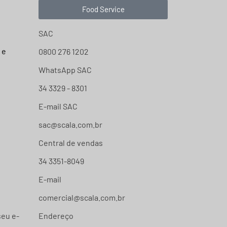
Food Service
SAC
 e
0800 276 1202
WhatsApp SAC
34 3329 - 8301
E-mail SAC
sac@scala.com.br
Central de vendas
34 3351-8049
E-mail
comercial@scala.com.br
seu e-
Endereço