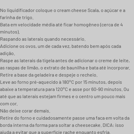
No liquidificador coloque o cream cheese Scala, o açúcar e a
farinha de trigo.
Bata em velocidade média até ficar homogêneo (cerca de 4
minutos).
Raspando as laterais quando necessário.
Adicione os ovos, um de cada vez, batendo bem após cada
adição.
Raspe as laterais da tigela antes de adicionar o creme de leite,
as raspas de limão, o extrato de baunilha e bata até incorporar.
Retire a base da geladeira e despeje o recheio.
o
Leve ao forno pré-aquecido à 180
C por 15 minutos, depois
o
abaixe a temperatura para 120
C e asse por 60-90 minutos. Ou
até que as laterais estejam firmes e o centro um pouco mais
com cor.
Não deixe corar demais.
Retire do forno e cuidadosamente passe uma faca em volta da
borda interna da forma para soltar a cheesecake. DICA: isso
ajuda a evitar que a superfície rache enquanto esfria.