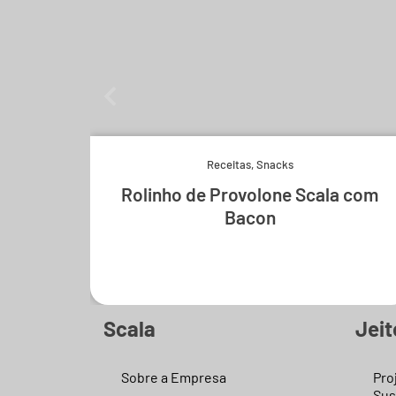
Receitas
,
Snacks
Rolinho de Provolone Scala com
Bacon
Experimente e derreta-se.
Scala
Jeit
Sobre a Empresa
Pro
Sus