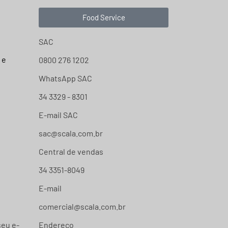
Food Service
SAC
 e
0800 276 1202
WhatsApp SAC
34 3329 - 8301
E-mail SAC
sac@scala.com.br
Central de vendas
34 3351-8049
E-mail
comercial@scala.com.br
seu e-
Endereço