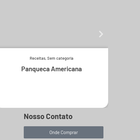
Receitas
,
Sem categoria
Panqueca Americana
P
Experimente e derreta-se.
Nosso Contato
Onde Comprar