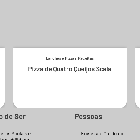
Lanches e Pizzas
,
Receitas
Pizza de Quatro Queijos Scala
Experimente e derreta-se.
o de Ser
Pessoas
jetos Sociais e
Envie seu Currículo
tentabilidade