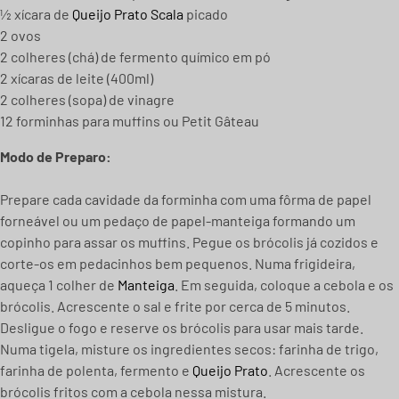
½ xícara de
Queijo Prato Scala
picado
2 ovos
2 colheres (chá) de fermento químico em pó
2 xícaras de leite (400ml)
2 colheres (sopa) de vinagre
12 forminhas para muffins ou Petit Gâteau
Modo de Preparo:
Prepare cada cavidade da forminha com uma fôrma de papel
forneável ou um pedaço de papel-manteiga formando um
copinho para assar os muffins. Pegue os brócolis já cozidos e
corte-os em pedacinhos bem pequenos. Numa frigideira,
aqueça 1 colher de
Manteiga
. Em seguida, coloque a cebola e os
brócolis. Acrescente o sal e frite por cerca de 5 minutos.
Desligue o fogo e reserve os brócolis para usar mais tarde.
Numa tigela, misture os ingredientes secos: farinha de trigo,
farinha de polenta, fermento e
Queijo Prato
. Acrescente os
brócolis fritos com a cebola nessa mistura.