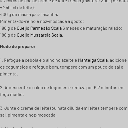
4 xícaras de chá de creme de leite fresco (misturar 300 g de nata
+ 250 ml de leite);
400 g de massa para lasanha;
Pimenta-do-reino e noz-moscada a gosto;
180 g de
Queijo Parmesão Scala
6 meses de maturação ralado;
180 g de
Queijo Mussarela Scala.
Modo de preparo:
1. Refogue a cebola e o alho no azeite e
Manteiga Scala
, adicione
os cogumelos e refogue bem, tempere com um pouco de sal e
pimenta.
2. Acrescente o caldo de legumes e reduza por 6-7 minutos em
fogo médio;
3. Junte o creme de leite (ou nata diluída em leite), tempere com
sal, pimenta e noz-moscada.