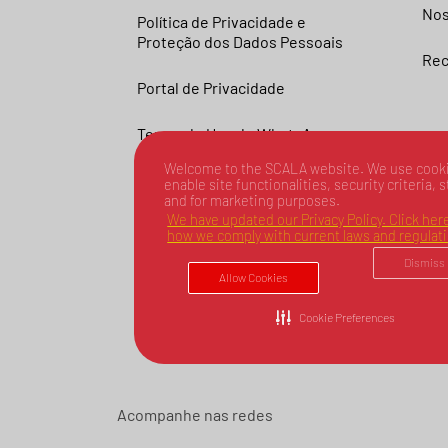
Nos
Política de Privacidade e
Proteção dos Dados Pessoais
Rec
Portal de Privacidade
Termo de Uso do WhatsApp –
SCALA
Welcome to the SCALA website. We use cooki
enable site functionalities, security criteria, s
and for marketing purposes.
We have updated our Privacy Policy. Click here
how we comply with current laws and regulat
Dismiss
Allow Cookies
Cookie Preferences
Acompanhe nas redes