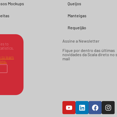
sos Mockups
Queijos
eitas
Manteigas
Requeijão
Assine a Newsletter
es to
tatistics,
Fique por dentro das últimas
novidades da Scala direto no 
 to learn
mail
ions.