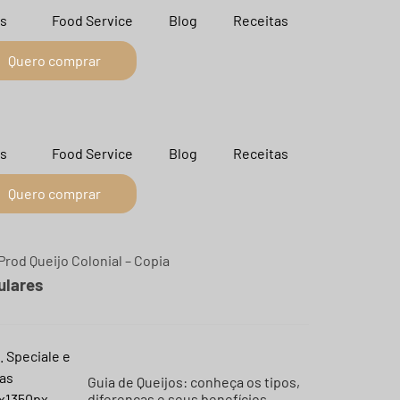
s
Food Service
Blog
Receitas
Quero comprar
s
Food Service
Blog
Receitas
Quero comprar
ulares
Guia de Queijos: conheça os tipos,
diferenças e seus benefícios