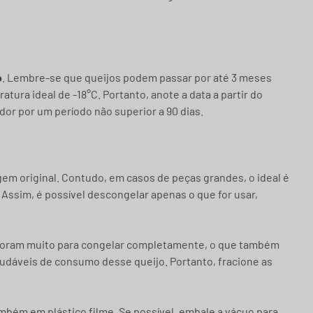
o
. Lembre-se que queijos podem passar por até 3 meses
ura ideal de -18°C. Portanto, anote a data a partir do
r por um período não superior a 90 dias.
em original. Contudo, em casos de peças grandes, o ideal é
. Assim, é possível descongelar apenas o que for usar,
moram muito para congelar completamente, o que também
dáveis de consumo desse queijo. Portanto, fracione as
ambém em plástico filme. Se possível, embale a vácuo para