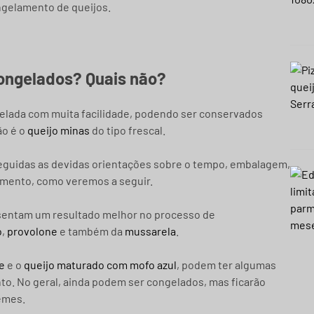
ongelamento de queijos.
congelados? Quais não?
ngelada com muita facilidade, podendo ser conservados
ão é o
queijo minas
do tipo frescal.
guidas as devidas orientações sobre o tempo, embalagem,
mento, como veremos a seguir.
esentam um resultado melhor no processo de
o
,
provolone
e também da
mussarela
.
e
e o
queijo maturado com mofo azul
, podem ter algumas
o. No geral, ainda podem ser congelados, mas ficarão
emes.