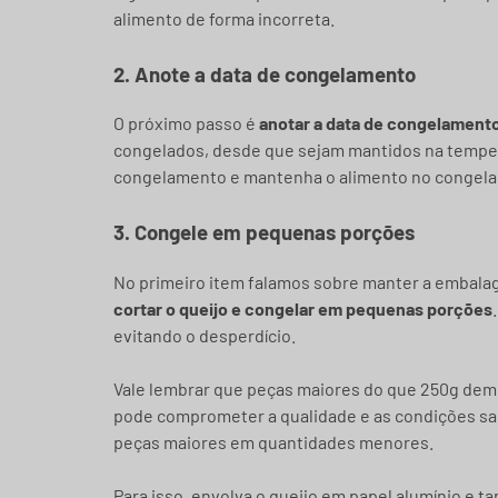
alimento de forma incorreta.
2. Anote a data de congelamento
O próximo passo é
anotar a data de congelament
congelados, desde que sejam mantidos na temperat
congelamento e mantenha o alimento no congelado
3. Congele em pequenas porções
No primeiro item falamos sobre manter a embalag
cortar o queijo e congelar em pequenas porções
evitando o desperdício.
Vale lembrar que peças maiores do que 250g de
pode comprometer a qualidade e as condições sau
peças maiores em quantidades menores.
Para isso, envolva o queijo em papel alumínio e t