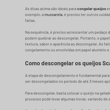
As dicas acima são ideais para
congelar queijos
em
exemplo, a
mussarela
, é preciso ter outros cuid
fatias.
Na sequência, é preciso acrescentar um pedaço de
podem quebrar ao descongelar. Portanto, o pape
textura, sabor e aparência ao descongelar. As f
congelamento ou envolvidas em papel alumínio e 
Como descongelar os queijos Sc
A etapa de descongelamento é fundamental par
ser descongelados no período de até 3 meses ap
Para descongelar, basta colocar o queijo na geladei
processo pode levar algumas horas, variando de 