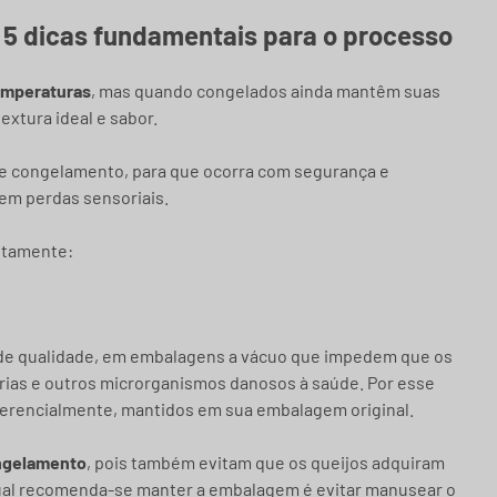
 5 dicas fundamentais para o processo
temperaturas
, mas quando congelados ainda mantêm suas
extura ideal e sabor.
de congelamento, para que ocorra com segurança e
sem perdas sensoriais.
etamente:
de qualidade, em embalagens a vácuo que impedem que os
rias e outros microrganismos danosos à saúde. Por esse
ferencialmente, mantidos em sua embalagem original.
ongelamento
, pois também evitam que os queijos adquiram
ual recomenda-se manter a embalagem é evitar manusear o