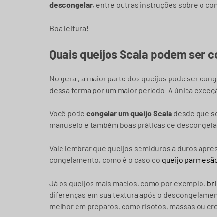
descongelar
, entre outras instruções sobre o c
Boa leitura!
Quais queijos Scala podem ser 
No geral, a maior parte dos queijos pode ser co
dessa forma por um maior período. A única exceç
Você pode
congelar um queijo Scala
desde que se
manuseio e também boas práticas de descongela
Vale lembrar que queijos semiduros a duros apr
congelamento, como é o caso do
queijo parmesã
Já os queijos mais macios, como por exemplo,
bri
diferenças em sua textura após o descongelament
melhor em preparos, como risotos, massas ou cr