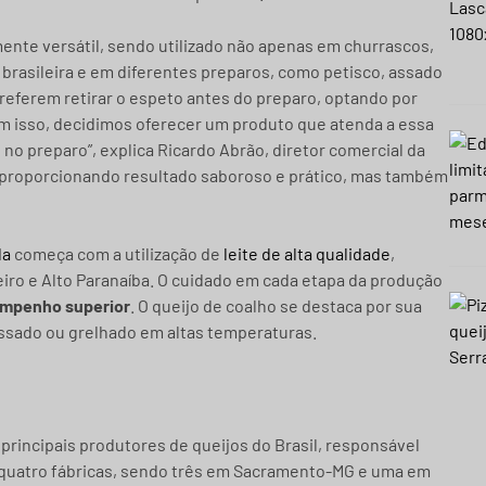
nte versátil, sendo utilizado não apenas em churrascos,
 brasileira e em diferentes preparos, como petisco, assado
eferem retirar o espeto antes do preparo, optando por
om isso, decidimos oferecer um produto que atenda a essa
no preparo”, explica Ricardo Abrão, diretor comercial da
proporcionando resultado saboroso e prático, mas também
la
começa com a utilização de
leite de alta qualidade
,
eiro e Alto Paranaíba. O cuidado em cada etapa da produção
empenho superior
. O queijo de coalho se destaca por sua
r assado ou grelhado em altas temperaturas.
principais produtores de queijos do Brasil, responsável
i quatro fábricas, sendo três em Sacramento-MG e uma em