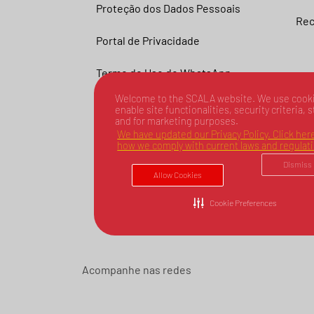
Proteção dos Dados Pessoais
Rec
Portal de Privacidade
Termo de Uso do WhatsApp –
SCALA
Welcome to the SCALA website. We use cooki
enable site functionalities, security criteria, s
and for marketing purposes.
We have updated our Privacy Policy. Click here
how we comply with current laws and regulat
Dismiss
Allow Cookies
Cookie Preferences
Acompanhe nas redes