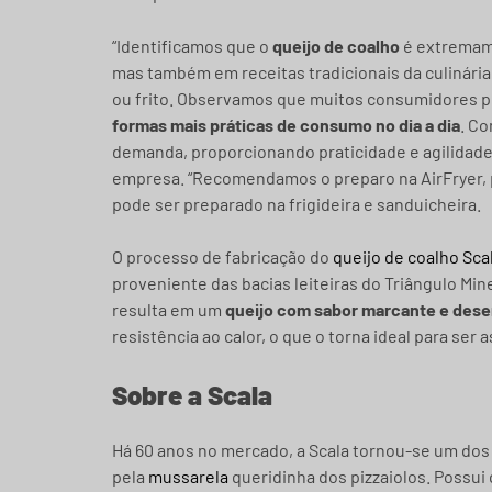
“Identificamos que o
queijo de coalho
é extremame
mas também em receitas tradicionais da culinária
ou frito. Observamos que muitos consumidores pr
formas mais práticas de consumo no dia a dia
. C
demanda, proporcionando praticidade e agilidade 
empresa. “Recomendamos o preparo na AirFryer, 
pode ser preparado na frigideira e sanduicheira.
O processo de fabricação do
queijo de coalho Sca
proveniente das bacias leiteiras do Triângulo Min
resulta em um
queijo com sabor marcante e des
resistência ao calor, o que o torna ideal para se
Sobre a Scala
Há 60 anos no mercado, a Scala tornou-se um dos 
pela
mussarela
queridinha dos pizzaiolos. Possu