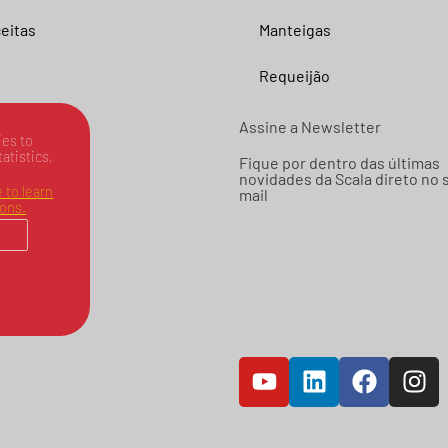
eitas
Manteigas
Requeijão
Assine a Newsletter
es to
tatistics,
Fique por dentro das últimas
novidades da Scala direto no 
 to learn
mail
ions.