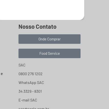
Saiba mais
Nosso Contato
Onde Comprar
Food Service
SAC
 e
0800 276 1202
WhatsApp SAC
34 3329 - 8301
E-mail SAC
sac@scala.com.br