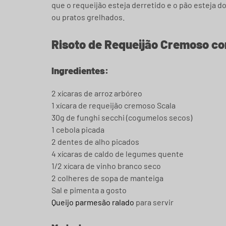
que o requeijão esteja derretido e o pão estej
ou pratos grelhados.
Risoto de Requeijão Cremoso co
Ingredientes:
2 xícaras de arroz arbóreo
1 xícara de requeijão cremoso Scala
30g de funghi secchi (cogumelos secos)
1 cebola picada
2 dentes de alho picados
4 xícaras de caldo de legumes quente
1/2 xícara de vinho branco seco
2 colheres de sopa de manteiga
Sal e pimenta a gosto
Queijo parmesão ralado
para servir