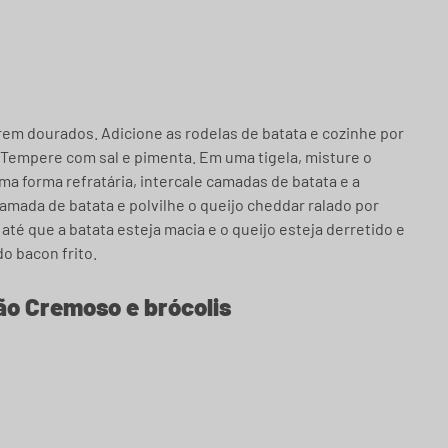
arem dourados. Adicione as rodelas de batata e cozinhe por
Tempere com sal e pimenta. Em uma tigela, misture o
a forma refratária, intercale camadas de batata e a
mada de batata e polvilhe o queijo cheddar ralado por
até que a batata esteja macia e o queijo esteja derretido e
o bacon frito.
ão Cremoso e brócolis