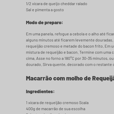
1/2 xícara de queijo cheddar ralado
Sal e pimenta a gosto
Modo de preparo:
Em uma panela, refogue a cebola e o alho até fic
alguns minutos até ficarem levemente douradas. 
requeijão cremoso e metade do bacon frito. Em um
mistura de requeijão e bacon. Termine com uma ca
cima. Asse no forno a 180°C por 30-35 minutos, ou 
dourado. Sirva quente, decorado com o restante d
Macarrão com molho de Requeij
Ingredientes:
1 xícara de requeijão cremoso Scala
400g de macarrão de sua escolha