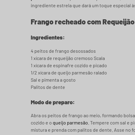
ingrediente estrela que dará um toque especial à
Frango recheado com Requeijão
Ingredientes:
4 peitos de frango desossados
1 xícara de requeijão cremoso Scala
1 xícara de espinafre cozido e picado
1/2 xícara de queijo parmesão ralado
Sal e pimenta a gosto
Palitos de dente
Modo de preparo:
Abra os peitos de frango ao meio, formando bolsa
cozido e o
queijo parmesão
. Tempere com sal e p
mistura e prenda com palitos de dente. Asse no fo