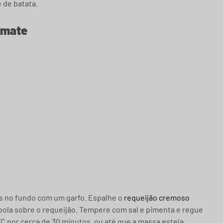
 de batata.
omate
os no fundo com um garfo. Espalhe o
requeijão cremoso
bola sobre o requeijão. Tempere com sal e pimenta e regue
0°C por cerca de 30 minutos, ou até que a massa esteja