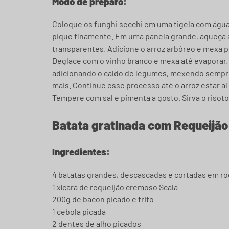
Modo de preparo:
Coloque os funghi secchi em uma tigela com água 
pique finamente. Em uma panela grande, aqueça a 
transparentes. Adicione o arroz arbóreo e mexa 
Deglace com o vinho branco e mexa até evaporar.
adicionando o caldo de legumes, mexendo sempre 
mais. Continue esse processo até o arroz estar al
Tempere com sal e pimenta a gosto. Sirva o risot
Batata gratinada com Requeijã
Ingredientes:
4 batatas grandes, descascadas e cortadas em ro
1 xícara de requeijão cremoso Scala
200g de bacon picado e frito
1 cebola picada
2 dentes de alho picados