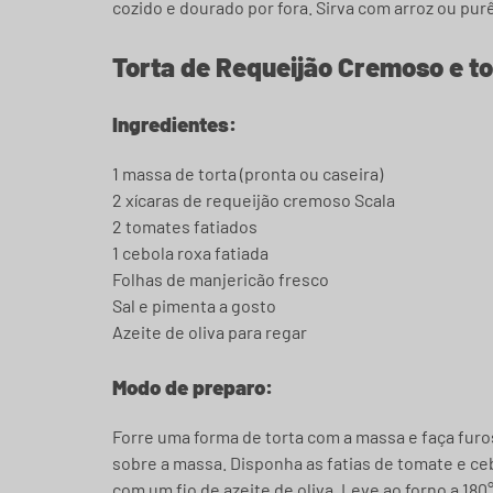
cozido e dourado por fora. Sirva com arroz ou purê
Torta de Requeijão Cremoso e t
Ingredientes:
1 massa de torta (pronta ou caseira)
2 xícaras de requeijão cremoso Scala
2 tomates fatiados
1 cebola roxa fatiada
Folhas de manjericão fresco
Sal e pimenta a gosto
Azeite de oliva para regar
Modo de preparo:
Forre uma forma de torta com a massa e faça fur
sobre a massa. Disponha as fatias de tomate e ce
com um fio de azeite de oliva. Leve ao forno a 18