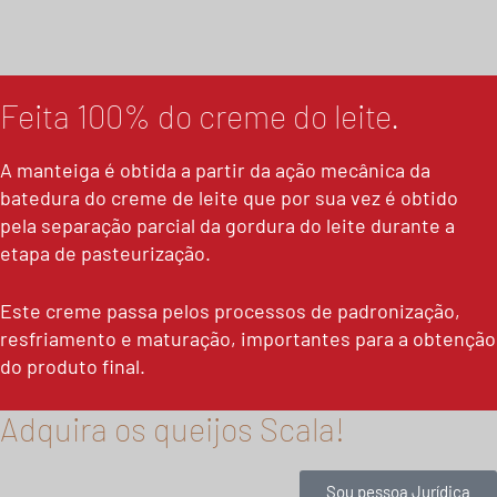
Feita 100% do creme do leite.
A manteiga é obtida a partir da ação mecânica da
batedura do creme de leite que por sua vez é obtido
pela separação parcial da gordura do leite durante a
etapa de pasteurização.
Este creme passa pelos processos de padronização,
resfriamento e maturação, importantes para a obtenção
do produto final.
Adquira os queijos Scala!
Sou pessoa Jurídica